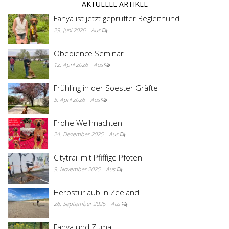
AKTUELLE ARTIKEL
Fanya ist jetzt geprüfter Begleithund
29. Juni 2026
Aus
Obedience Seminar
12. April 2026
Aus
Frühling in der Soester Gräfte
5. April 2026
Aus
Frohe Weihnachten
24. Dezember 2025
Aus
Citytrail mit Pfiffige Pfoten
9. November 2025
Aus
Herbsturlaub in Zeeland
26. September 2025
Aus
Fanya und Zuma