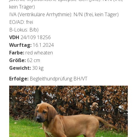
kein Träger)
IVA (Ventrikuläre Arrhythmie): N/N (frei, kein Täger)
EO/AD: frei
B-Lokus: B/b)
VDH
24/109 18256
Wurftag:
16.1.2024
Farbe:
red wheaten
Größe:
62 cm
Gewicht:
30 kg
Erfolge:
Begleithundprüfung BH/VT