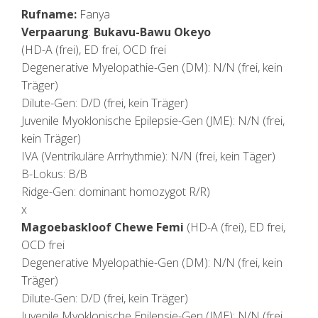
Rufname:
Fanya
Verpaarung
:
Bukavu-Bawu Okeyo
(HD-A (frei), ED frei, OCD frei
Degenerative Myelopathie-Gen (DM): N/N (frei, kein
Träger)
Dilute-Gen: D/D (frei, kein Träger)
Juvenile Myoklonische Epilepsie-Gen (JME): N/N (frei,
kein Träger)
IVA (Ventrikuläre Arrhythmie): N/N (frei, kein Täger)
B-Lokus: B/B
Ridge-Gen: dominant homozygot R/R)
x
Magoebaskloof Chewe Femi
(HD-A (frei), ED frei,
OCD frei
Degenerative Myelopathie-Gen (DM): N/N (frei, kein
Träger)
Dilute-Gen: D/D (frei, kein Träger)
Juvenile Myoklonische Epilepsie-Gen (JME): N/N (frei,