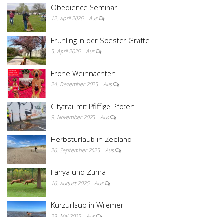
Obedience Seminar
12. April 2026
Aus
Frühling in der Soester Gräfte
5. April 2026
Aus
Frohe Weihnachten
24. Dezember 2025
Aus
Citytrail mit Pfiffige Pfoten
9. November 2025
Aus
Herbsturlaub in Zeeland
26. September 2025
Aus
Fanya und Zuma
16. August 2025
Aus
Kurzurlaub in Wremen
23. Mai 2025
Aus