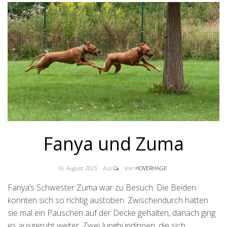
Fanya und Zuma
16. August 2025
Aus
Von
HOVERHAGE
Fanya‘s Schwester Zuma war zu Besuch. Die Beiden
konnten sich so richtig austoben. Zwischendurch hatten
sie mal ein Päuschen auf der Decke gehalten, danach ging
es ausgeruht weiter. Zwei Junghündinnen, die sich