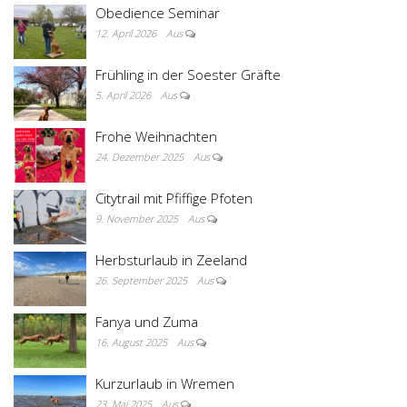
Obedience Seminar
12. April 2026
Aus
Frühling in der Soester Gräfte
5. April 2026
Aus
Frohe Weihnachten
24. Dezember 2025
Aus
Citytrail mit Pfiffige Pfoten
9. November 2025
Aus
Herbsturlaub in Zeeland
26. September 2025
Aus
Fanya und Zuma
16. August 2025
Aus
Kurzurlaub in Wremen
23. Mai 2025
Aus